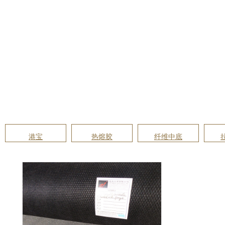
港宝
热熔胶
纤维中底