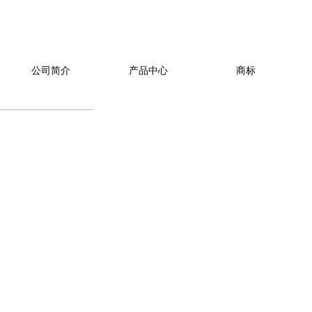
公司简介
产品中心
商标