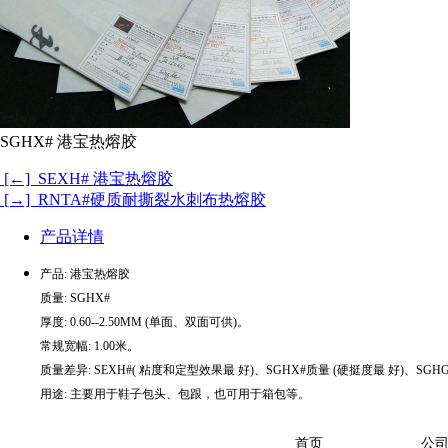
SGHX# 港宝热熔胶
[←] SEXH# 港宝热熔胶
[→] RNTA#硬质耐撕裂水刺布热熔胶
产品详情
产品: 港宝热熔胶
质量: SGHX#
厚度:
0.60--2.50MM (单面、双面可供)。
常规宽幅: 1.00米。
质量差异: SEXH
#( 粘度和定型效果最 好)、SGHX#质量 (硬挺度最 好)、SG
用途: 主要用于鞋子包头、包跟，也可用于箱包等。
首页
公